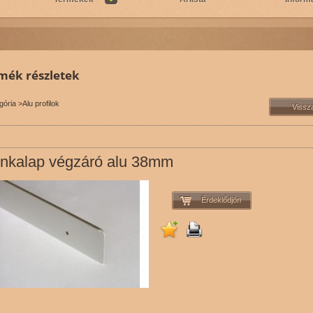
mék részletek
gória
>
Alu profilok
nkalap végzáró alu 38mm
Érdeklődjön