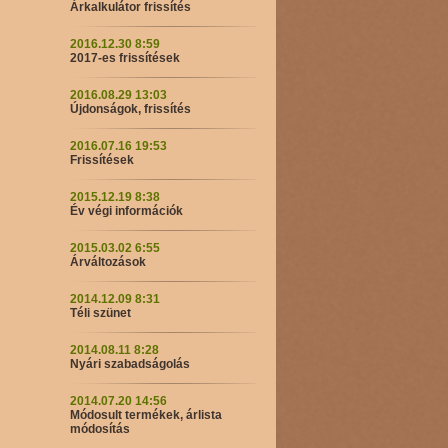
Árkalkulátor frissítés
2016.12.30 8:59
2017-es frissítések
2016.08.29 13:03
Újdonságok, frissítés
2016.07.16 19:53
Frissítések
2015.12.19 8:38
Év végi információk
2015.03.02 6:55
Árváltozások
2014.12.09 8:31
Téli szünet
2014.08.11 8:28
Nyári szabadságolás
2014.07.20 14:56
Módosult termékek, árlista
módosítás