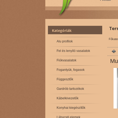
Ter
Kategóriák
Főkate
Alu profilok
Fel és lenyíló vasalatok
Mu
Fiókvasalatok
Fogantyúk, fogasok
Függesztők
Gardrób tartozékok
Kábelkivezetők
Konyhai kiegészítők
Lábazati elemek