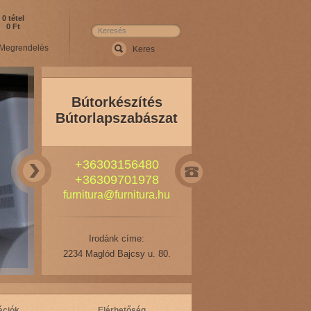
0 tétel
0 Ft
Bútorkészítés
Bútorlapszabászat
+36303156480
+36309701978
furnitura@furnitura.hu
Irodánk címe:
2234 Maglód Bajcsy u. 80.
ációk
Elérhetőség